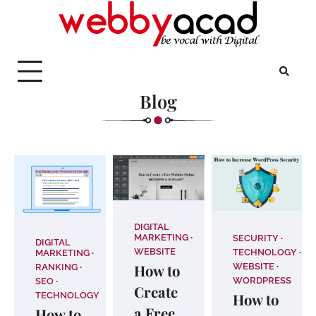
Skip
to
content
Blog
DIGITAL
MARKETING
SECURITY
DIGITAL
WEBSITE
TECHNOLOGY
MARKETING
How to
WEBSITE
RANKING
WORDPRESS
SEO
Create
TECHNOLOGY
How to
a Free
How to