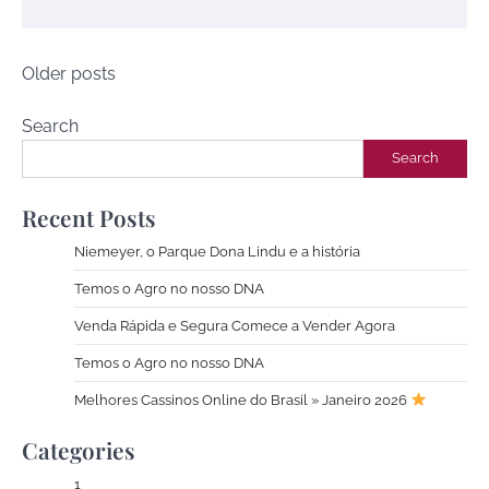
Posts
Older posts
navigation
Search
Search
Recent Posts
Niemeyer, o Parque Dona Lindu e a história
Temos o Agro no nosso DNA
Venda Rápida e Segura Comece a Vender Agora
Temos o Agro no nosso DNA
Melhores Cassinos Online do Brasil » Janeiro 2026
Categories
1